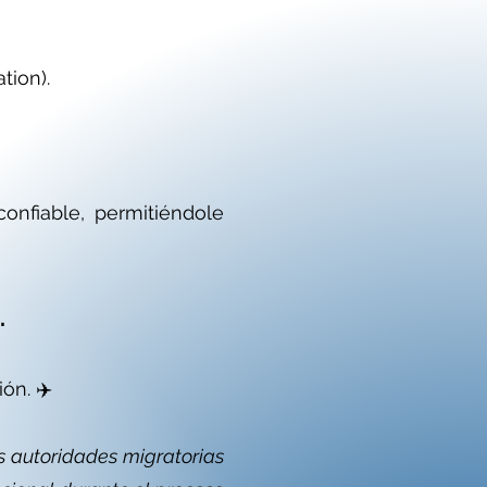
tion).
onfiable, permitiéndole
.
ón. ✈️
s autoridades migratorias