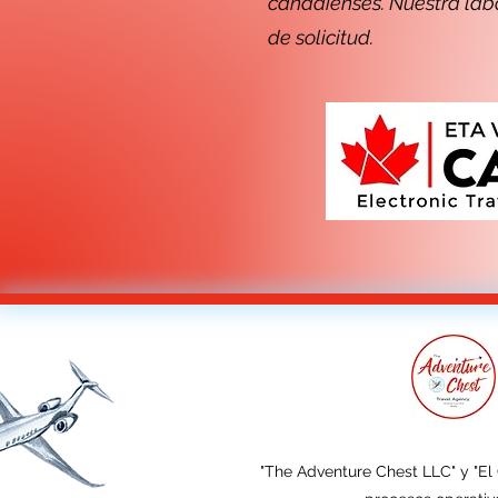
canadienses. Nuestra lab
de solicitud.
"The Adventure Chest LLC" y "El