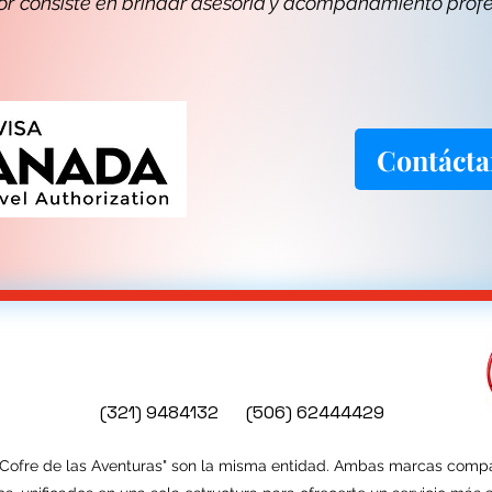
or consiste en brindar asesoría y acompañamiento profe
Contácta
(321) 9484132
(506) 62444429
 Cofre de las Aventuras" son la misma entidad.
Ambas marcas compart